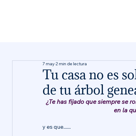
7 may
2 min de lectura
Tu casa no es sol
de tu árbol gene
¿Te has fijado que siempre se r
en la q
y es que......