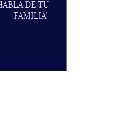
HABLA DE TU
FAMILIA"
 sanar
yuda a