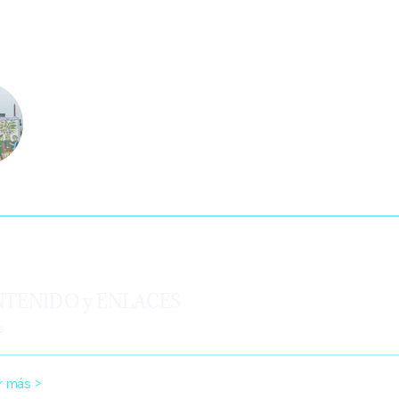
ructor
 Sánchez
tenido
TENIDO y ENLACES
s
r más >