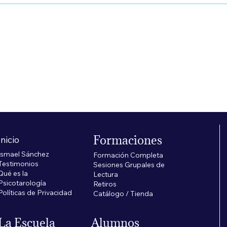
cio
€
Formaciones
Inicio
Ismael Sánchez
Formación Completa
Testimonios
Sesiones Grupales de
Qué es la
Lectura
Psicotarología
Retiros
Políticas de Privacidad
Catálogo / Tienda
La Escuela
Alumnos