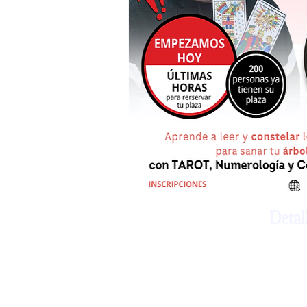
Detal
¡ Llega
Numerol
tu árbo