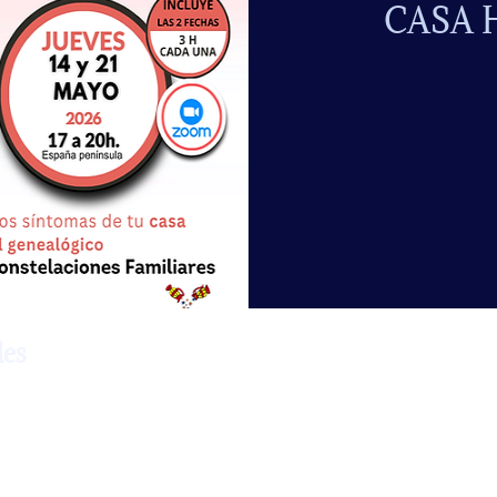
CASA 
les
 una Masterclass muy solicitada! Aprende a leer, con Tarot,
ogía y Constelaciones familiares, los síntomas de tu casa para
l genealógico. El alma de nuestra casa, con sus síntomas nos a