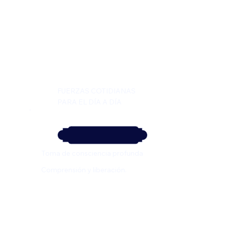
FUERZAS COTIDIANAS
PARA EL DÍA A DÍA
Toma de consciencia profunda
Comprensión y liberación.