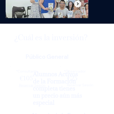
¿Cuál es la inversión?
Público General
*Observador
*Consultante
Alumnos Activos
€25
€105
de la Formación
Reservar Sesión
Reservar Sesión
completa tienes
un precio aún más
especial