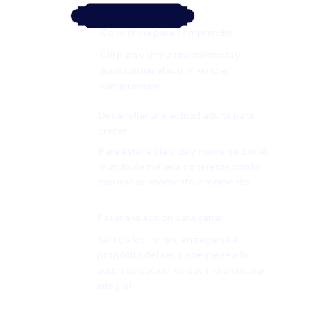
Conciencia para comprender
Útil para verse a uno mismo/a y
transformar el sufrimiento en
comprensión.
Desarrollar una actitud adulta para
crecer
Para estar en la vida y moverse por el
mundo de manera coherente con lo
que uno es momento a momento.
Pasar a la acción para sanar
Salir de los limites, entregarse al
propósito del ser, y acercarse a la
autorrealización, es decir, el bienestar
integral.