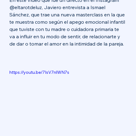
En este vídeo que fue un directo en el Instagram 
@eltarotdeluz, Javiero entrevista a Ismael 
Sánchez, que trae una nueva masterclass en la que 
te muestra como según el apego emocional infantil 
que tuviste con tu madre o cuidadora primaria te 
va a influir en tu modo de sentir, de relacionarte y 
de dar o tomar el amor en la intimidad de la pareja.  
https://youtu.be/7IsV7nlWN7s