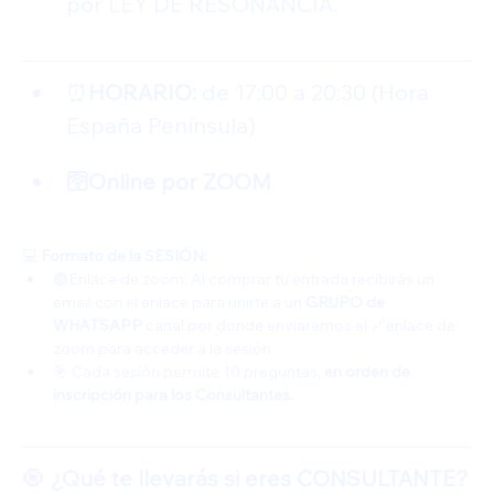
por LEY DE RESONANCIA. 
⏰
HORARIO: 
de 17:00 a 20:30 (Hora 
España Península)
🛜Online por ZOOM
💻
 Formato de la SESIÓN:
🟢Enlace de zoom: Al comprar tu entrada recibirás un 
email con el enlace para unirte a un 
GRUPO de 
WHATSAPP 
canal por donde enviaremos el 🔗enlace de 
zoom para acceder a la sesión.
🎯 Cada sesión permite 10 preguntas, 
en orden de 
inscripción para los Consultantes.
🧿
 ¿Qué te llevarás si eres CONSULTANTE?