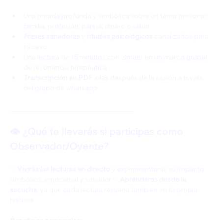
Una mirada profunda y simbólica sobre un tema personal: 
familia, profesión, pareja, dinero o salud.
Frases sanadoras
 y 
rituales psicológicos
 canalizados para 
tu caso.
Una lectura de 15 minutos con Ismael, en un marco grupal 
de resonancia terapéutica.
Transcripción en PDF
  días después de la sesión a través 
del grupo de whatsapp.
____________________________________
👁️ ¿Qué te llevarás si participas como 
Observador/Oyente?
✨ 
Vivirás las lecturas en directo
 y experimentarás su impacto 
simbólico, emocional y sanador.✨ 
Aprenderás desde la 
escucha
, ya que cada lectura resuena también en tu propia 
historia.