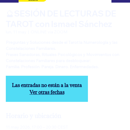
🔮SESIÓN DE LECTURAS DE
TAROT con Ismael Sánchez
lun, 11 may
  |  
ONLINE via ZOOM
Preguntas y Soluciones desde el Tarot la Numerología y las
Constelaciones Familiares.
Frases Sanadoras, Rituales Psicológicos y Movimientos con
Constelaciones Familiares para desbloquear:
Familia. Profesión. Pareja. Dinero. Enfermedades.
Las entradas no están a la venta
Ver otras fechas
Horario y ubicación
11 may 2026, 17:00 – 20:30 CEST