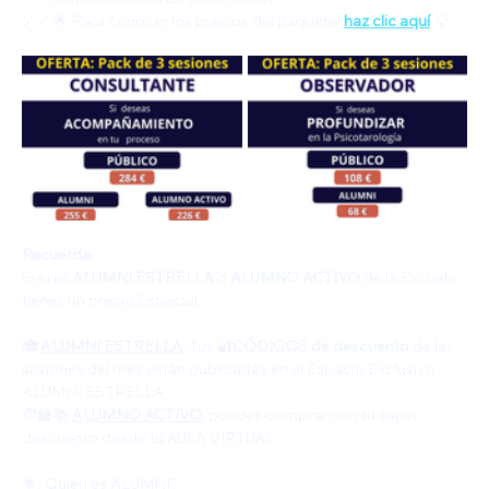
🪄🪄🌟 Para conocer los precios del paquete, 
haz clic aquí
 💡
Recuerda:
Si eres 
ALUMNI ESTRELLA
 o 
ALUMNO ACTIVO
 de la Escuela 
tienes un precio Especial.   
🎓
ALUMNI ESTRELLA:
 Tus 🔐
CÓDIGOS de descuento
 de las 
sesiones del mes están publicadas en el Espacio Exclusivo 
ALUMNI ESTRELLA.
🧑‍🏫📚 
ALUMNO ACTIVO
, puedes comprar con tu super 
descuento desde tu AULA VIRTUAL.
🌟¿Quien es ALUMNI?