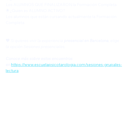
Los ALUMNOS QUE FINALIZARON la Formación Completa.
🌟¿Quien es ALUMNO ACTIVO?
Los alumnos que están cursando actualmente la Formación 
Completa. 
💙
Si quieres vivir la experiencia
 presencial en Barcelona
, elige 
la opción Sesiones presenciales.
Conoce más sobre estos encuentros 
en:
https://www.escuelapsicotarologia.com/sesiones-grupales-
lectura
: