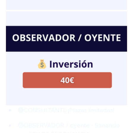
🔴CONSULTANTE ¡Plazas limitadas!  
🟡OBSERVADOR / oyente - Sanando 