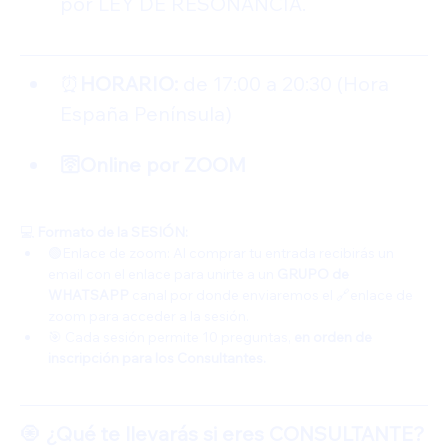
por LEY DE RESONANCIA. 
⏰
HORARIO: 
de 17:00 a 20:30 (Hora 
España Península)
🛜Online por ZOOM
💻
 Formato de la SESIÓN:
🟢Enlace de zoom: Al comprar tu entrada recibirás un 
email con el enlace para unirte a un 
GRUPO de 
WHATSAPP 
canal por donde enviaremos el 🔗enlace de 
zoom para acceder a la sesión.
🎯 Cada sesión permite 10 preguntas, 
en orden de 
inscripción para los Consultantes.
🧿
 ¿Qué te llevarás si eres CONSULTANTE?