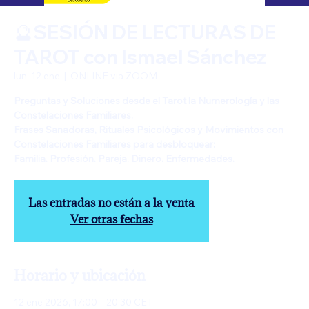
🔮SESIÓN DE LECTURAS DE
TAROT con Ismael Sánchez
lun, 12 ene
  |  
ONLINE via ZOOM
Preguntas y Soluciones desde el Tarot la Numerología y las
Constelaciones Familiares.
Frases Sanadoras, Rituales Psicológicos y Movimientos con
Constelaciones Familiares para desbloquear:
Familia. Profesión. Pareja. Dinero. Enfermedades.
Las entradas no están a la venta
Ver otras fechas
Horario y ubicación
12 ene 2026, 17:00 – 20:30 CET