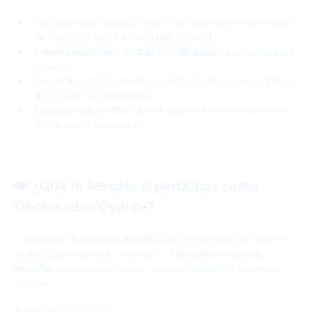
Una mirada profunda y simbólica sobre un tema personal: 
familia, profesión, pareja, dinero o salud.
Frases sanadoras
 y 
rituales psicológicos
 canalizados para 
tu caso.
Una lectura de 15 minutos con Ismael, en un marco grupal 
de resonancia terapéutica.
Transcripción en PDF
  días después de la sesión a través 
del grupo de whatsapp.
____________________________________
👁️ ¿Qué te llevarás si participas como 
Observador/Oyente?
✨ 
Vivirás las lecturas en directo
 y experimentarás su impacto 
simbólico, emocional y sanador.✨ 
Aprenderás desde la 
escucha
, ya que cada lectura resuena también en tu propia 
historia.