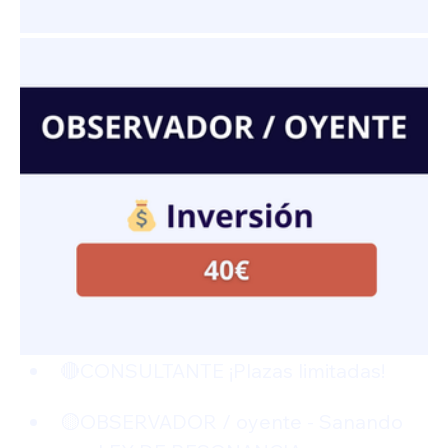
🔴CONSULTANTE ¡Plazas limitadas!  
🟡OBSERVADOR / oyente - Sanando 