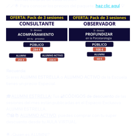
🪄🪄🌟 Para conocer los precios del paquete, 
haz clic aquí
 💡
Recuerda:
Si eres 
ALUMNI ESTRELLA
 o 
ALUMNO ACTIVO
 de la Escuela 
tienes un precio Especial.   
🎓
ALUMNI ESTRELLA:
 Tus 🔐
CÓDIGOS de descuento
 de las 
sesiones del mes están publicadas en el Espacio Exclusivo 
ALUMNI ESTRELLA.
🧑‍🏫📚 
ALUMNO ACTIVO
, puedes comprar con tu super 
descuento desde tu AULA VIRTUAL.
🌟¿Quien es ALUMNI?