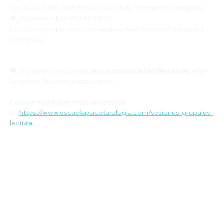
Los ALUMNOS QUE FINALIZARON la Formación Completa.
🌟¿Quien es ALUMNO ACTIVO?
Los alumnos que están cursando actualmente la Formación 
Completa. 
💙
Si quieres vivir la experiencia
 presencial en Barcelona
, elige 
la opción Sesiones presenciales.
Conoce más sobre estos encuentros 
en:
https://www.escuelapsicotarologia.com/sesiones-grupales-
lectura
: