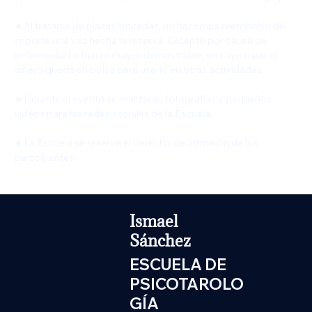
🔸Al tratarse de plazas limitadas, no hacemos reembolso del 
importe una vez hecha la reserva. Excepto por causa de 
enfermedad o fuerza mayor demostrable, en cuyo caso el 
dinero queda en bolsa para usarlo en otras actividades.
🔸Durante el evento se realizarán fotografías y pequeños 
videos para las redes sociales de la Escuela.
🔸La Escuela se reserva el derecho de admisión de los 
participantes.
Ismael
Sánchez
ESCUELA DE
PSICOTAROLO
GÍA