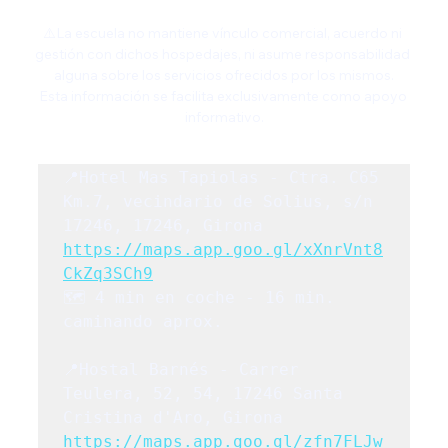
⚠️La escuela no mantiene vínculo comercial, acuerdo ni 
gestión con dichos hospedajes, ni asume responsabilidad 
alguna sobre los servicios ofrecidos por los mismos.
Esta información se facilita exclusivamente como apoyo 
informativo.
📍Hotel Mas Tapiolas - Ctra. C65 
Km.7, vecindario de Solius, s/n 
17246, 17246, Girona   
https://maps.app.goo.gl/xXnrVnt8
CkZq3SCh9
🗺️ 4 min en coche - 16 min. 
📍Hostal Barnés - Carrer 
Teulera, 52, 54, 17246 Santa 
https://maps.app.goo.gl/zfn7FLJw