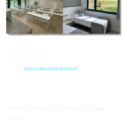
CASA SANTA ELENA
Ctra. de Santa Cristina d'Aro
17246 Solius GIRONA
sitio web: 
https://casa-santa-elena.org/
💡Material necesario que debes 
traer: