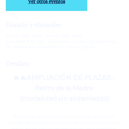
Ver otros eventos
Horario y ubicación
27 mar 2026, 16:00 – 29 mar 2026, 16:00
Casa SANTA ELENA - Santa Maria de Solius, Barri de Solius,
18, 17246 Santa Maria de Solius, Girona, España
Detalles:
🔥🔥AMPLIACIÓN DE PLAZAS - 
Retiro de la Madre 
(modalidad sin alojamiento)
Debido a la alta demanda y a los mensajes que hemos 
recibido de muchas personas que desean participar, y dado 
que las plazas con alojamiento incluido están completas, 