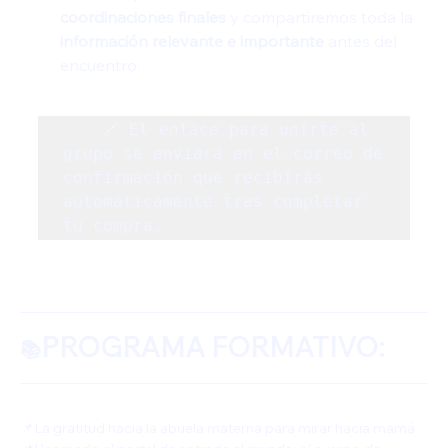
coordinaciones finales
 y compartiremos toda la 
información relevante e importante
 antes del 
encuentro.
	🔗 El enlace para unirte al 
grupo se enviará en el correo de 
confirmación que recibirás 
automáticamente tras completar 
tu compra.
PROGRAMA FORMATIVO: 
📚
📌La gratitud hacia la abuela materna para mirar hacia mamá 