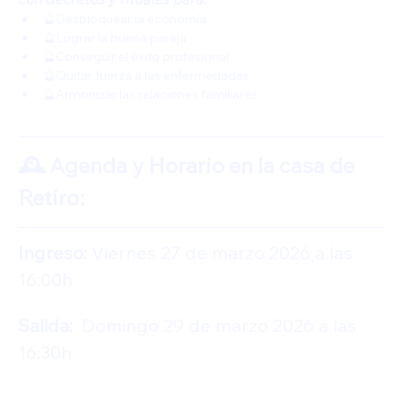
🔮Desbloquear la economía 
🔮Lograr la buena pareja 
🔮Conseguir el éxito profesional 
🔮Quitar fuerza a las enfermedades 
🔮Armonizar las relaciones familiares
🕰️ Agenda y Horario en la casa de 
Retiro:
Ingreso: 
Viernes 27 de marzo 2026 a las 
16:00h  
Salida:
  Domingo 29 de marzo 2026 a las 
16:30h 