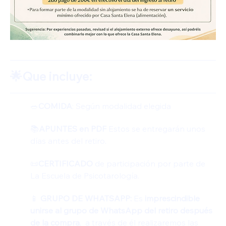
🌟Que incluye:
🥗
COMIDA
: Según modalidad elegida
📚
APUNTES en PDF 
Estos se entregarán unos 
días antes del retiro.
📜
CERTIFICADO 
de participación por parte de 
La Escuela de Psicotarología.
📱 
GRUPO DE WHATSAPP: 
Es 
imprescindible 
unirse al grupo de WhatsApp del retiro después 
de la compra
,  a través de él realizaremos las 