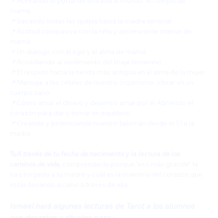
📌Honrando el portal de entrada al mundo: el cuerpo de 
mamá 
📌Sacando todas las quejas hacia la madre terrenal 
📌Actitud compasiva con la niña y adolescente interior de 
mamá
📌Un diálogo con el ego y el alma de mamá 
📌Accediendo al sentimiento del linaje femenino 
📌El respeto hacia la herida más antigua en el alma de la mujer 
📌Mensaje a las células de nuestro organismo: vibrar en un 
cuerpo sano 
📌Cómo amar el dinero y dejarnos amar por él Abriendo el 
corazón para dar y tomar en equilibrio 
📌Creando y potenciando nuestro talismán desde el SÍ a la 
madre 
🔢
A través de tu fecha de nacimiento y la lectura de los 
caminos de vida,
 comprenderás.porque “eso más grande” te 
ha otorgado a tu madre y cuál es la maestría del corazón que 
estás llevando a cabo a través de ella.
Ismael hará algunas lecturas de Tarot a los alumnos 
con decretos y rituales para: 