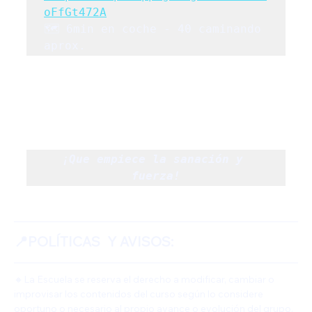
oFfGt472A
🗺️ 6min en coche - 40 caminando 
aprox.
¡Que empiece la sanación y 
fuerza!
📍POLÍTICAS  Y AVISOS:
🔸La Escuela se reserva el derecho a modificar, cambiar o 
improvisar los contenidos del curso según lo considere 
oportuno o necesario al propio avance o evolución del grupo. 