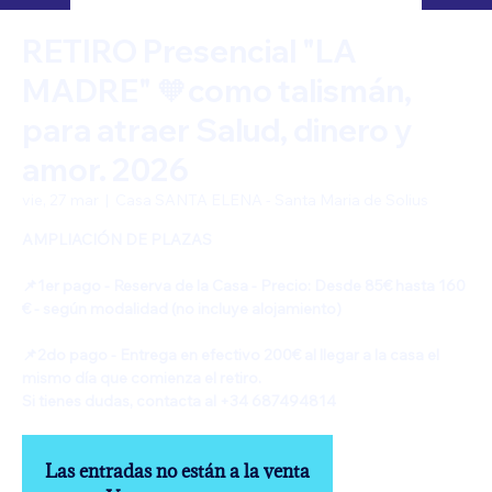
RETIRO Presencial "LA
MADRE" 🧡como talismán,
para atraer Salud, dinero y
amor. 2026
vie, 27 mar
  |  
Casa SANTA ELENA - Santa Maria de Solius
AMPLIACIÓN DE PLAZAS
📌1er pago - Reserva de la Casa - Precio: Desde 85€ hasta 160
€ - según modalidad (no incluye alojamiento)
📌2do pago - Entrega en efectivo 200€ al llegar a la casa el
mismo día que comienza el retiro.
Si tienes dudas, contacta al +34 687494814
Las entradas no están a la venta