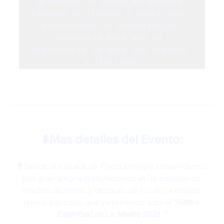
acompañar el deseo de quienes 
sienten el llamado a participar, 
manteniendo la organización 
necesaria para que la 
experiencia se viva con armonía 
y claridad.
⬇️Mas detalles del Evento:
🌍Desde la Escuela de Psicotarología comunicamos 
con gran alegría (satisfaciendo así la petición de 
muchos alumnos y después de los dos exitosos 
retiros pasados, que ya tenemos aquí el 
"Retiro 
Espiritual de La Madre 2026 ."