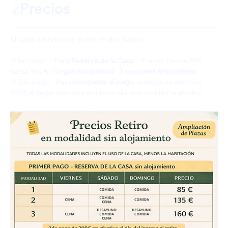
Precios
💰
El valor del retiro se divide en dos pagos:
📌1er pago  - Para
 Reserva de la Casa 
 - Precio: Desde 85€ 
hasta 160 € / 
Según modalidad - 3 opciones disponibles.
📌2do pago - Para 
completar el pago
, entrega en efectivo 
200€ al llegar a la casa el mismo día que comienza el retiro.