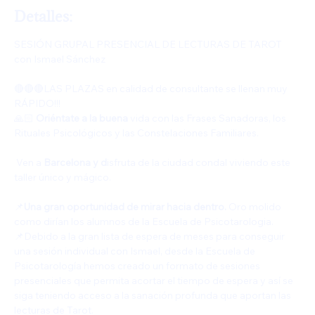
Detalles:
SESIÓN GRUPAL PRESENCIAL DE LECTURAS DE TAROT 
con Ismael Sánchez
🔴🔴🔴LAS PLAZAS en calidad de consultante se llenan muy 
RÁPIDO!!!
🙏🏻 
Oriéntate a la buena
 vida con las Frases Sanadoras, los 
Rituales Psicológicos y las Constelaciones Familiares.
Ven a 
Barcelona y d
isfruta de la ciudad condal viviendo este 
taller único y mágico.
📌
Una gran oportunidad de mirar hacia dentro.
 Oro molido 
como dirían los alumnos de la Escuela de Psicotarologia.
📌Debido a la gran lista de espera de meses para conseguir 
una sesión individual con Ismael, desde la Escuela de 
Psicotarología hemos creado un formato de sesiones 
presenciales que permita acortar el tiempo de espera y así se 
siga teniendo acceso a la sanación profunda que aportan las 
lecturas de Tarot.