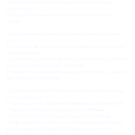
✅️Interiorizar más profundamente la actitud interna del 
psicotarólogo.
✅️Más recursos para emplear las frases sanadoras y los 
rituales.
👍🏻¿Qué te llevarás si participas como observador y no eres 
alumno?
✅️La apertura de conciencia que aporta escuchar las lecturas 
de otras personas.
✅La resonancia sanadora de cada una de las lecturas. Todo el 
grupo es tocado por fuerzas sanadoras.
✅️Descubrir las posibilidades de autoconocimiento y sanación 
que ofrece la Psicotarología.
👍🏻¿Cuál es la inversión?  (El pago se gestiona en el centro,  al 
inicio de la sesión)
✅️ Participar como consultante 
105 euros.
 Los alumnos 90€.
✅️Participar como observador (alumnos) 
25 euros.
✅️Participar como observador (no alumnos) 
25 euros.
👨🏻‍🎓Los alumnos activos que estén cursando la formación 
edición octubre 2024-julio 2025 tendrán un bono de 3 
sesiones gratuitas en calidad de observadores.