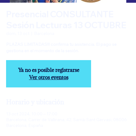
Presencial CONSULTANTE
Sesión Lecturas 13 OCTUBRE
dom, 13 oct
  |  
Barcelona
PLAZAS LIMITADAS!!! confirma tu asistencia. El pago se
gestiona en el momento de la sesión.
Ya no es posible registrarse
Ver otros eventos
Horario y ubicación
13 oct 2024, 10:00 – 17:00
Barcelona, Carrer de Vallirana, 42, Sarrià-Sant Gervasi, 08006
Barcelona, España