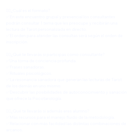
👍🏻¿Cuál es el formato?
✅️En este encuentro grupal y presencial los consultantes 
podrán consultar 1 tema que les preocupe y recibirán una 
lectura de Tarot personalizada en directo.
✅️El orden para atender las consultas será según el orden de 
inscripción.
👍🏻¿Qué te llevarás si participas como consultante?
✅️Una toma de conciencia profunda.
✅️Frases sanadoras.
✅️Rituales psicológicos.
✅️La resonancia sanadora que generan las lecturas de Tarot 
de los demás en uno mismo.
✅️Descubrir las posibilidades de autoconocimiento y sanación 
que ofrece la Psicotarología.
👍🏻¿Qué te llevarás si además eres alumno?
✅️Más recursos para el manejo fluido de la metodología.
✅️Relacionar con más facilidad las distintas combinaciones de 
arcanos.