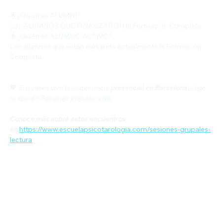
🌟¿Quien es ALUMNI?
Los ALUMNOS QUE FINALIZARON la Formación Completa.
🌟¿Quien es ALUMNO ACTIVO?
Los alumnos que están cursando actualmente la Formación 
Completa. 
💙
Si quieres vivir la experiencia
 presencial en Barcelona
, elige 
la opción Sesiones presenciales.
Conoce más sobre estos encuentros 
en:
https://www.escuelapsicotarologia.com/sesiones-grupales-
lectura
: