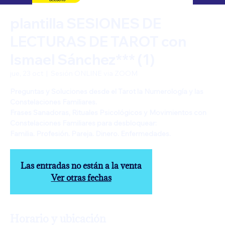
plantilla SESIONES DE
LECTURAS DE TAROT con
Ismael Sánchez*** (1)
jue, 23 oct
  |  
Sesión ONLINE via ZOOM
Preguntas y Soluciones desde el Tarot la Numerología y las
Constelaciones Familiares.
Frases Sanadoras, Rituales Psicológicos y Movimientos con
Constelaciones Familiares para desbloquear:
Familia. Profesión. Pareja. Dinero. Enfermedades.
Las entradas no están a la venta
Ver otras fechas
Horario y ubicación