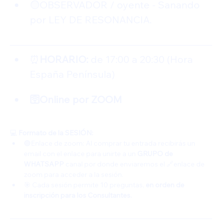
🟡OBSERVADOR / oyente - Sanando 
por LEY DE RESONANCIA. 
⏰
HORARIO: 
de 17:00 a 20:30 (Hora 
España Península)
🛜Online por ZOOM
💻
 Formato de la SESIÓN:
🟢Enlace de zoom: Al comprar tu entrada recibirás un 
email con el enlace para unirte a un 
GRUPO de 
WHATSAPP 
canal por donde enviaremos el 🔗enlace de 
zoom para acceder a la sesión.
🎯 Cada sesión permite 10 preguntas, 
en orden de 
inscripción para los Consultantes.