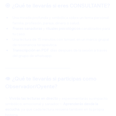
🧿
 ¿Qué te llevarás si eres CONSULTANTE?
Una mirada profunda y simbólica sobre un tema personal: 
familia, profesión, pareja, dinero o salud.
Frases sanadoras
 y 
rituales psicológicos
 canalizados para 
tu caso.
Una lectura de 15 minutos con Ismael, en un marco grupal 
de resonancia terapéutica.
Transcripción en PDF
  días después de la sesión a través 
del grupo de whatsapp.
____________________________________
👁️ ¿Qué te llevarás si participas como 
Observador/Oyente?
✨ 
Vivirás las lecturas en directo
 y experimentarás su impacto 
simbólico, emocional y sanador.✨ 
Aprenderás desde la 
escucha
, ya que cada lectura resuena también en tu propia 
historia.