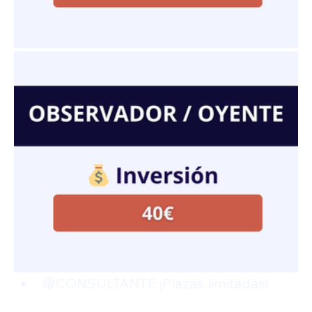
🔴CONSULTANTE ¡Plazas limitadas!  