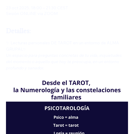
23 oct 2025, 18:00 – 21:30 CEST
Sesión ONLINE via ZOOM
Detalles:
✨ Lecturas personales DE TAROT en un entorno de ALMA 
GRUPAL✨
Un espacio para preguntas concretas de tu vida, inquietudes 
del momento o aquello que hoy te preocupa, en un entorno 
profundo y sanador.