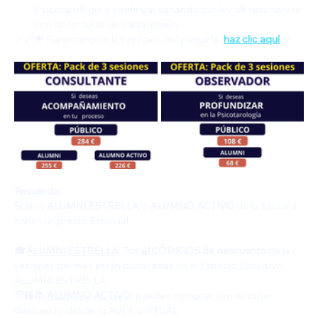
Psicotarología y continuar sanando por ley de resonancia 
con las lecturas de cada sesión.
🪄🪄🌟 Para conocer los precios del paquete, 
haz clic aquí
 💡
Recuerda:
Si eres 
ALUMNI ESTRELLA
 o 
ALUMNO ACTIVO
 de la Escuela 
tienes un precio Especial.   
🎓
ALUMNI ESTRELLA:
 Tus 🔐
CÓDIGOS de descuento
 de las 
sesiones del mes están publicadas en el Espacio Exclusivo 
ALUMNI ESTRELLA.
🧑‍🏫📚 
ALUMNO ACTIVO
, puedes comprar con tu super 
descuento desde tu AULA VIRTUAL.