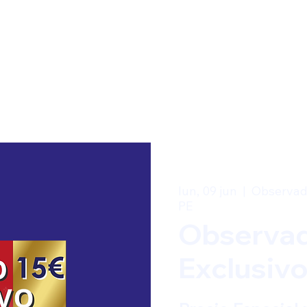
lun, 09 jun
  |  
Observad
PE
Observad
Exclusivo