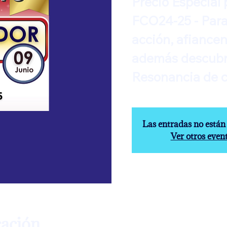
Precio Especial 
FCO24-25 - Para
acción, afiance
además descubr
Resonancia de ca
Las entradas no están 
Ver otros even
cación