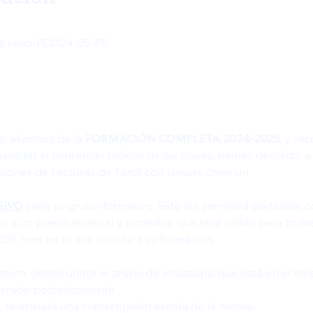
e junio-FCO24-25-PE
, alumnos de la
 FORMACIÓN COMPLETA 2024-2025,
 y re
olidar el contenido teórico de las clases, hemos decidido, a
siones de Lecturas de Tarot con Ismael, crear un 
SIVO
 para su grupo formativo. Esto les permitirá participar
a a un precio especial y accesible que será válido para toda
, mes en el que concluirá su formación.
e zoom, debes unirte al grupo de whatsapp que está en el ema
errado posteriormente.
 se enviará una transcripción escrita de la misma.