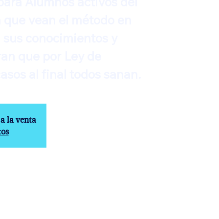
para Alumnos activos del
 que vean el método en
n sus conocimientos y
an que por Ley de
sos al final todos sanan.
a la venta
tos