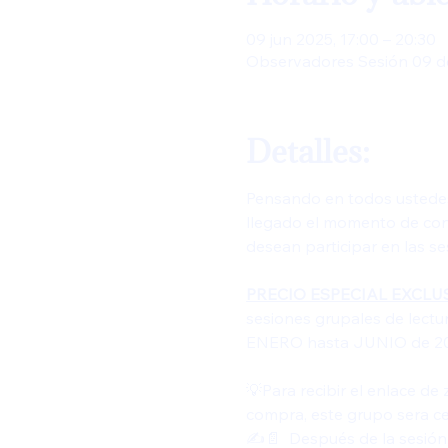
09 jun 2025, 17:00 – 20:30
Observadores Sesión 09 d
Detalles:
Pensando en todos ustedes
llegado el momento de cons
desean participar en las se
PRECIO ESPECIAL EXCLU
sesiones grupales de lectur
ENERO hasta JUNIO de 2025
💡Para recibir el enlace d
compra, este grupo sera c
✍️📄  Después de la sesión,