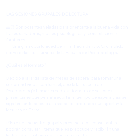
LAS SESIONES GRUPALES DE LECTURA
🙏🏻 Son potentes veladas para orientarte a la buena vida con 
frases sanadoras, rituales psicológicos y  constelaciones 
familiares. 
       Una gran oportunidad de mirar hacia dentro. Oro molido 
como dirían los alumnos de la Escuela de Psicotarología.
¿Cuál es el formato?
Debido a la larga lista de meses de espera  para tomar una 
sesión individual con Ismael, desde la Escuela de 
Psicotarología hemos creado un formato de sesiones 
presenciales que permita acortar el tiempo de espera y así se 
siga teniendo acceso a la sanación profunda que aportan las 
lecturas de Tarot
✅️En este encuentro grupal y presencial los consultantes 
podrán consultar 1 tema que les preocupe y recibirán una 
lectura de Tarot personalizada en directo.