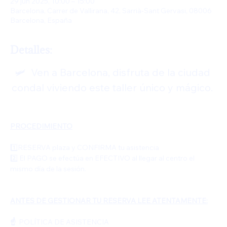
29 jun 2025, 10:00 – 15:00
Barcelona, Carrer de Vallirana, 42, Sarrià-Sant Gervasi, 08006
Barcelona, España
Detalles:
🛩️  Ven a Barcelona, disfruta de la ciudad 
condal viviendo este taller único y mágico. 
PROCEDIMIENTO
1️⃣RESERVA plaza y CONFIRMA tu asistencia
2️⃣ El PAGO se efectúa en EFECTIVO al llegar al centro el  
mismo día de la sesión. 
ANTES DE GESTIONAR TU RESERVA LEE ATENTAMENTE:
☝️  
POLÍTICA DE ASISTENCIA