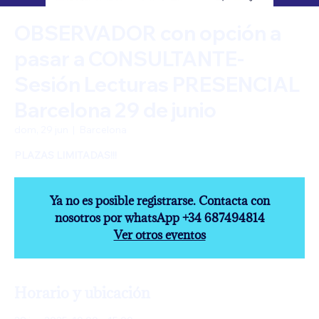
OBSERVADOR con opción a
pasar a CONSULTANTE-
Sesión Lecturas PRESENCIAL
Barcelona 29 de junio
dom, 29 jun
  |  
Barcelona
Ya no es posible registrarse. Contacta con
nosotros por whatsApp +34 687494814
Ver otros eventos
Horario y ubicación