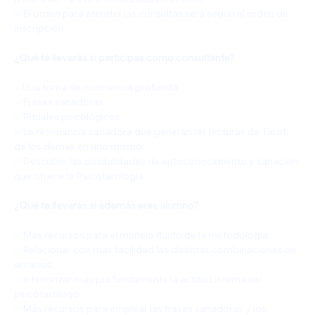
✅️El orden para atender las consultas será según el orden de 
inscripción.
¿Qué te llevarás si participas como consultante?
✅️Una toma de conciencia profunda.
✅️Frases sanadoras.
✅️Rituales psicológicos.
✅️La resonancia sanadora que generan las lecturas de Tarot 
de los demás en uno mismo.
✅️Descubrir las posibilidades de autoconocimiento y sanación 
que ofrece la Psicotarología.
¿Qué te llevarás si además eres alumno?
✅️Más recursos para el manejo fluido de la metodología.
✅️Relacionar con más facilidad las distintas combinaciones de 
arcanos.
✅️Interiorizar más profundamente la actitud interna del 
psicotarólogo.
✅️Más recursos para emplear las frases sanadoras y los 