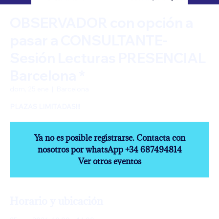
OBSERVADOR con opción a
pasar a CONSULTANTE-
Sesión Lecturas PRESENCIAL
Barcelona *
dom, 25 ene
  |  
Barcelona
Ya no es posible registrarse. Contacta con
nosotros por whatsApp +34 687494814
Ver otros eventos
Horario y ubicación