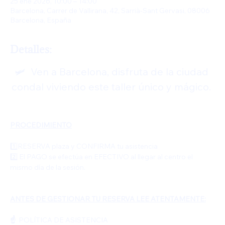
25 ene 2026, 10:00 – 14:00
Barcelona, Carrer de Vallirana, 42, Sarrià-Sant Gervasi, 08006
Barcelona, España
Detalles:
🛩️  Ven a Barcelona, disfruta de la ciudad 
condal viviendo este taller único y mágico. 
PROCEDIMIENTO
1️⃣RESERVA plaza y CONFIRMA tu asistencia
2️⃣ El PAGO se efectúa en EFECTIVO al llegar al centro el  
mismo día de la sesión. 
ANTES DE GESTIONAR TU RESERVA LEE ATENTAMENTE:
☝️  
POLÍTICA DE ASISTENCIA