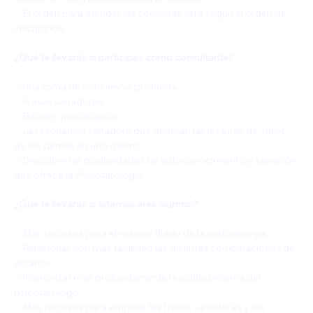
✅️El orden para atender las consultas será según el orden de 
inscripción.
¿Qué te llevarás si participas como consultante?
✅️Una toma de conciencia profunda.
✅️Frases sanadoras.
✅️Rituales psicológicos.
✅️La resonancia sanadora que generan las lecturas de Tarot 
de los demás en uno mismo.
✅️Descubrir las posibilidades de autoconocimiento y sanación 
que ofrece la Psicotarología.
¿Qué te llevarás si además eres alumno?
✅️Más recursos para el manejo fluido de la metodología.
✅️Relacionar con más facilidad las distintas combinaciones de 
arcanos.
✅️Interiorizar más profundamente la actitud interna del 
psicotarólogo.
✅️Más recursos para emplear las frases sanadoras y los 