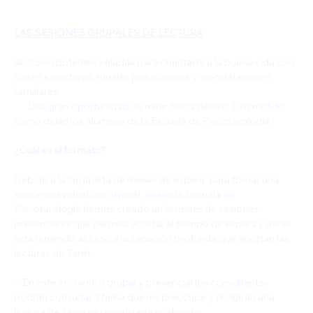
LAS SESIONES GRUPALES DE LECTURA
🙏🏻 Son potentes veladas para orientarte a la buena vida con 
frases sanadoras, rituales psicológicos y  constelaciones 
familiares. 
       Una gran oportunidad de mirar hacia dentro. Oro molido 
como dirían los alumnos de la Escuela de Psicotarología.
¿Cuál es el formato?
Debido a la larga lista de meses de espera  para tomar una 
sesión individual con Ismael, desde la Escuela de 
Psicotarología hemos creado un formato de sesiones 
presenciales que permita acortar el tiempo de espera y así se 
siga teniendo acceso a la sanación profunda que aportan las 
lecturas de Tarot
✅️En este encuentro grupal y presencial los consultantes 
podrán consultar 1 tema que les preocupe y recibirán una 
lectura de Tarot personalizada en directo.