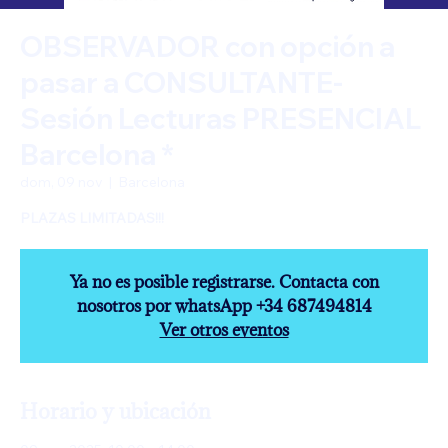
OBSERVADOR con opción a
pasar a CONSULTANTE-
Sesión Lecturas PRESENCIAL
Barcelona *
dom, 09 nov
  |  
Barcelona
Ya no es posible registrarse. Contacta con
nosotros por whatsApp +34 687494814
Ver otros eventos
Horario y ubicación