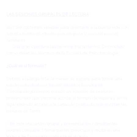
LAS SESIONES GRUPALES DE LECTURA
🙏🏻 Son potentes veladas para orientarte a la buena vida con 
frases sanadoras, rituales psicológicos y  constelaciones 
familiares. 
       Una gran oportunidad de mirar hacia dentro. Oro molido 
como dirían los alumnos de la Escuela de Psicotarología.
¿Cuál es el formato?
Debido a la larga lista de meses de espera  para tomar una 
sesión individual con Ismael, desde la Escuela de 
Psicotarología hemos creado un formato de sesiones 
presenciales que permita acortar el tiempo de espera y así se 
siga teniendo acceso a la sanación profunda que aportan las 
lecturas de Tarot
✅️En este encuentro grupal y presencial los consultantes 
podrán consultar 1 tema que les preocupe y recibirán una 
lectura de Tarot personalizada en directo.