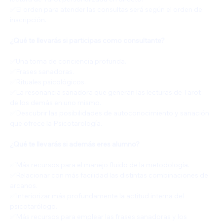
✅️El orden para atender las consultas será según el orden de 
inscripción.
¿Qué te llevarás si participas como consultante?
✅️Una toma de conciencia profunda.
✅️Frases sanadoras.
✅️Rituales psicológicos.
✅️La resonancia sanadora que generan las lecturas de Tarot 
de los demás en uno mismo.
✅️Descubrir las posibilidades de autoconocimiento y sanación 
que ofrece la Psicotarología.
¿Qué te llevarás si además eres alumno?
✅️Más recursos para el manejo fluido de la metodología.
✅️Relacionar con más facilidad las distintas combinaciones de 
arcanos.
✅️Interiorizar más profundamente la actitud interna del 
psicotarólogo.
✅️Más recursos para emplear las frases sanadoras y los 