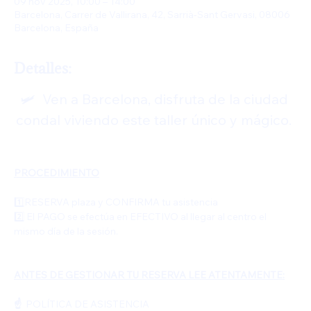
09 nov 2025, 10:00 – 14:00
Barcelona, Carrer de Vallirana, 42, Sarrià-Sant Gervasi, 08006
Barcelona, España
Detalles:
🛩️  Ven a Barcelona, disfruta de la ciudad 
condal viviendo este taller único y mágico. 
PROCEDIMIENTO
1️⃣RESERVA plaza y CONFIRMA tu asistencia
2️⃣ El PAGO se efectúa en EFECTIVO al llegar al centro el  
mismo día de la sesión. 
ANTES DE GESTIONAR TU RESERVA LEE ATENTAMENTE:
☝️  
POLÍTICA DE ASISTENCIA