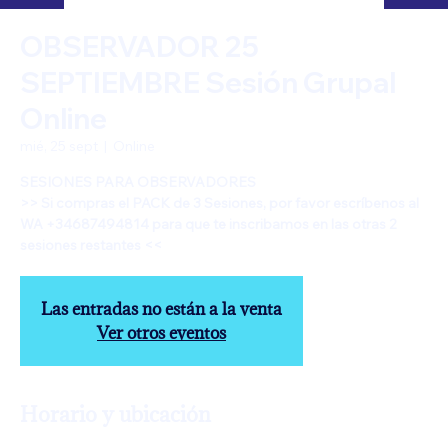
OBSERVADOR 25
SEPTIEMBRE Sesión Grupal
Online
mié, 25 sept
  |  
Online
SESIONES PARA OBSERVADORES
>> Si compras el PACK de 3 Sesiones, por favor escríbenos al
WA +34687494814 para que te inscribamos en las otras 2
sesiones restantes <<
Las entradas no están a la venta
Ver otros eventos
Horario y ubicación