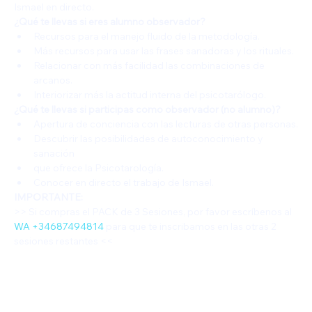
Ismael en directo.
¿Qué te llevas si eres alumno observador?
Recursos para el manejo fluido de la metodología.
Más recursos para usar las frases sanadoras y los rituales.
Relacionar con más facilidad las combinaciones de 
arcanos.
Interiorizar más la actitud interna del psicotarólogo.
¿Qué te llevas si participas como observador (no alumno)?
Apertura de conciencia con las lecturas de otras personas.
Descubrir las posibilidades de autoconocimiento y 
sanación
que ofrece la Psicotarología.
Conocer en directo el trabajo de Ismael.
IMPORTANTE:
>> Si compras el PACK de 3 Sesiones, por favor escríbenos al 
WA +34687494814
 para que te inscribamos en las otras 2 
sesiones restantes <<