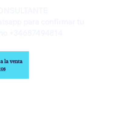
ONSULTANTE
tsapp para confirmar tu
a la venta
tos