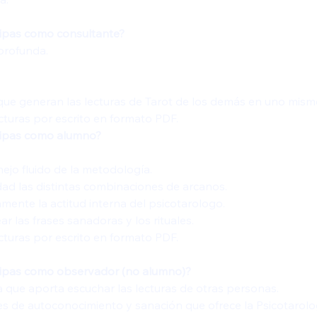
icipas como consultante? 
profunda. 
que generan las lecturas de Tarot de los demás en uno mism
ecturas por escrito en formato PDF. 
ticipas como alumno? 
ejo fluido de la metodología.
dad las distintas combinaciones de arcanos. 
mente la actitud interna del psicotarologo. 
 las frases sanadoras y los rituales. 
ecturas por escrito en formato PDF. 
ticipas como observador (no alumno)? 
a que aporta escuchar las lecturas de otras personas.
des de autoconocimiento y sanación que ofrece la Psicotarolo