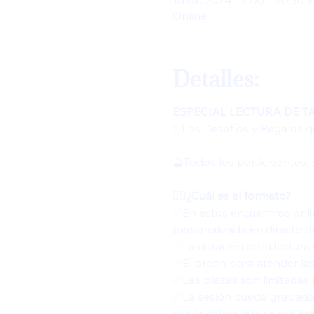
16 dic 2024, 17:00 – 20:30
Online
Detalles:
ESPECIAL LECTURA DE T
✨Los Desafíos y Regalos qu
🔮Todos los participantes,
👍🏻¿Cuál es el formato? 
✅En estos encuentros onlin
personalizada en directo d
✅La duración de la lectura
✅️El orden para atender las
✅️Las plazas son limitadas
✅️La sesión queda grabada 
con la calma que se requier