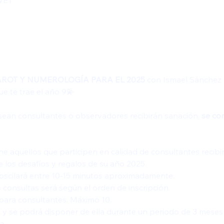
 WET
AROT Y NUMEROLOGÍA PARA EL 2025
 con Ismael Sánchez
e te trae el año 9💫
 sean consultantes o observadores recibirán sanación, 
se con
e aquellos que participen en calidad de consultantes recibir
e los desafíos y regalos de su año 2025.
 oscilará entre 10-15 minutos aproximadamente. 
 consultas será según el orden de inscripción.
 para consultantes. Máximo 10.
y se podrá disponer de ella durante un periodo de 3 meses y
a.