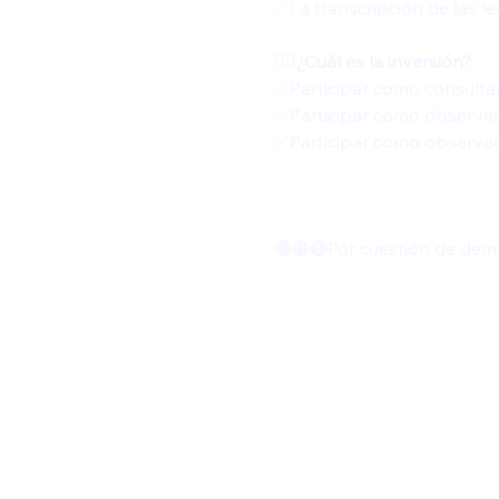
✅️La transcripción de las l
👍🏻¿Cuál es la inversión? 
✅️Participar como consultan
✅️Participar como observad
✅️Participar como observad
🔴🔴🔴Por cuestión de dem