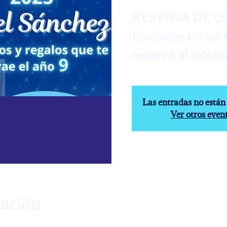
RESERVA DE C
Envíanos un wha
Las entradas no están 
Ver otros even
cación