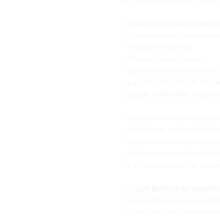
👍🏻¿Qué te llevarás si part
✅️Una toma de conciencia 
✅️Frases sanadoras.
✅️Rituales psicológicos. 
✅️La resonancia sanadora 
✅️La transcripción de las l
👍🏻¿Qué te llevarás si par
✅️Más recursos para el man
✅️Relacionar con más facili
✅️Interiorizar más profunda
✅️Más recursos para emplear
✅️La transcripción de las l
👍🏻¿Qué te llevarás si par
✅️La apertura de concienci
✅️Descubrir las posibilida