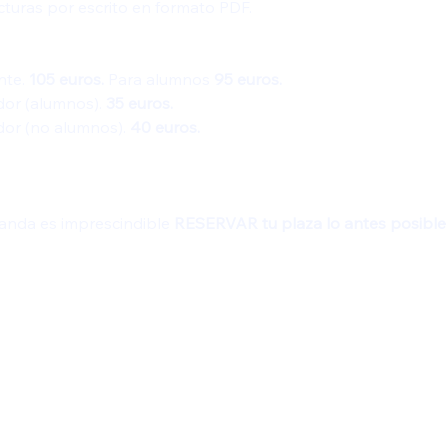
ecturas por escrito en formato PDF. 
te. 
105 euros. 
Para alumnos 
95 euros.
or (alumnos). 
35 euros.
or (no alumnos). 
40 euros.
anda es imprescindible 
RESERVAR tu plaza lo antes posible 