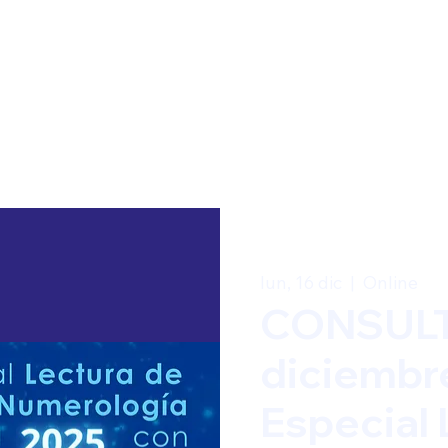
lun, 16 dic
  |  
Online
CONSULT
diciembr
Especial 