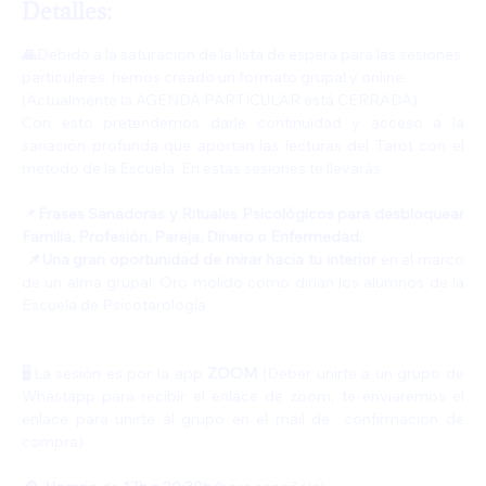
Detalles:
🙏
Debido a la saturación de la lista de espera para las sesiones 
particulares, hemos creado un formato grupal y online. 
(Actualmente la AGENDA PARTICULAR está CERRADA)
Con esto pretendemos darle continuidad y acceso a la 
sanación profunda que aportan las lecturas del Tarot con el 
método de la Escuela. En estas sesiones te llevarás
📌
Frases Sanadoras y Rituales Psicológicos para desbloquear 
Familia, Profesión, Pareja, Dinero o Enfermedad.
 📌Una gran oportunidad de mirar hacia tu interior 
en el marco 
de un alma grupal. Oro molido como dirían los alumnos de la 
Escuela de Psicotarología
🖥️La sesión es por la app 
ZOOM 
(Deber unirte a un grupo de 
Whastapp para recibir el enlace de zoom, te enviaremos el 
enlace para unirte al grupo en el mail de  confirmación de 
compra)