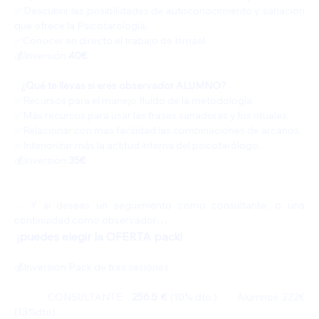
✅️Descubrir las posibilidades de autoconocimiento y sanación 
que ofrece la Psicotarología.
✅️Conocer en directo el trabajo de Ismael.
💰Inversión 
40€
   ¿Qué te llevas si eres observador ALUMNO? 
✅️Recursos para el manejo fluido de la metodología.
✅️Más recursos para usar las frases sanadoras y los rituales. 
✅️Relacionar con más facilidad las combinaciones de arcanos. 
✅️Interiorizar más la actitud interna del psicotarólogo. 
💰Inversión 
35€
… Y si deseas un seguimiento como consultante, o una 
continuidad como observador
…
 ¡puedes elegir la OFERTA pack!
💰Inversión Pack de tres sesiones 
          CONSULTANTE   
256.5 €
 (10% dto.)      Alumnos 222€ 
(13%dto)