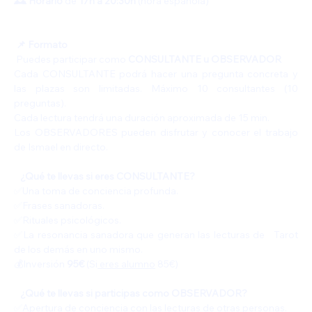
🕰️ Horario 
de 
17h a 20:30h 
(hora española)
📌 Formato
Puedes participar como 
CONSULTANTE u OBSERVADOR
Cada CONSULTANTE podrá hacer una pregunta concreta y 
las plazas son limitadas. Máximo 10 consultantes (10 
preguntas). 
Cada lectura tendrá una duración aproximada de 15 min. 
Los OBSERVADORES pueden disfrutar y conocer el trabajo 
de Ismael en directo.
   ¿Qué te llevas si eres CONSULTANTE? 
✅️Una toma de conciencia profunda. 
✅️Frases sanadoras.
✅️Rituales psicológicos. 
✅️La resonancia sanadora que generan las lecturas de   Tarot 
de los demás en uno mismo.
💰Inversión 
95€ 
(Si
 eres alumno
 85€)
   ¿Qué te llevas si participas como OBSERVADOR?
✅️Apertura de conciencia con las lecturas de otras personas.