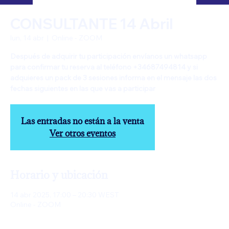
CONSULTANTE 14 Abril
lun, 14 abr
  |  
Online - ZOOM
Después de adquirir tu participación envíanos un whatsapp
para confirmar tu reserva al teléfono +34687494814 y si
adquieres un pack de 3 sesiones informa en el mensaje las dos
fechas siguientes en las que vas a participar
Las entradas no están a la venta
Ver otros eventos
Horario y ubicación
14 abr 2025, 17:00 – 20:30 WEST
Online - ZOOM