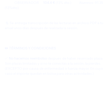
          OBSERVADOR    
104.4 €
 (13% dto.)        Alumnos: 91.35 
(13%dto)
 📃 Se entrega transcripción de las lecturas en archivo PDF a tu 
email unos días después de realizada la sesión.
✏️ TÉRMINOS Y CONDICIONES
✅️ 
No hacemos reembolso 
después de haber reservado plaza. 
Son plazas limitadas y si no te conectas a la sesión, la pierdes.
(EXCEPTO por causa de enfermedad o fuerza mayor. En cuyo 
caso el importe quedan en bolsa para otras actividades.)