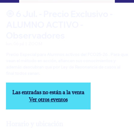
🧿 6 Jul. - Precio Exclusivo -
ALUMNO ACTIVO -
Observadores
lun, 06 jul
  |  
ZOOM
Precio Especial para Alumnos activos del FCO25-26 . Para que
vean el método en acción, afiancen sus conocimientos y
además descubran que por Ley de Resonancia de casos al
final todos sanan.
Las entradas no están a la venta
Ver otros eventos
Horario y ubicación