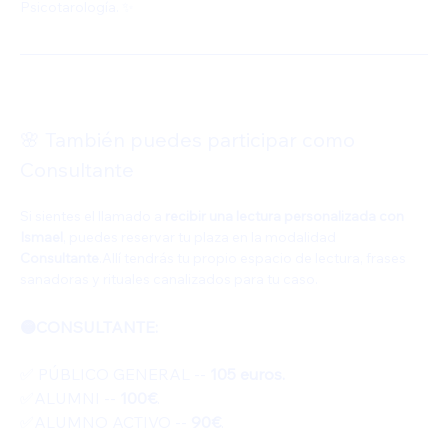
Psicotarología. ✨
🌸 También puedes participar como 
Consultante
Si sientes el llamado a 
recibir una lectura personalizada con 
Ismael
, puedes reservar tu plaza en la modalidad 
Consultante
.Allí tendrás tu propio espacio de lectura, frases 
sanadoras y rituales canalizados para tu caso.
🟡CONSULTANTE: 
✅️ PÚBLICO GENERAL -- 
105 euros.
✅️ALUMNI -- 
100€
.
✅️ALUMNO ACTIVO -- 
90€
.