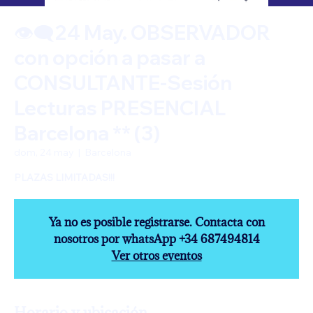
👁️‍🗨️24 May. OBSERVADOR
con opción a pasar a
CONSULTANTE-Sesión
Lecturas PRESENCIAL
Barcelona ** (3)
dom, 24 may
  |  
Barcelona
Ya no es posible registrarse. Contacta con
nosotros por whatsApp +34 687494814
Ver otros eventos
Horario y ubicación