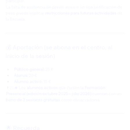
participar.
La falta de asistencia sin previo aviso o sin una justificación de 
peso puede implicar 
restricciones para futuras actividades
 de 
la Escuela.
💰 Aportación (se abona en el centro, al 
inicio de la sesión)
Público general:
 25 €
Alumni:
 20 €
Alumno activo:
 15 €
👨🏻‍🎓 Los 
alumnos activos
 que cursen la 
Formación 
Presencial (edición octubre 2025 – julio 2026)
 cuentan con un 
bono de 3 sesiones gratuitas
 como observadores.
🌟 Recuerda