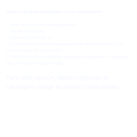
¿Qué te llevarás si participas como consultante?
✅️Una toma de conciencia profunda.
✅️Frases sanadoras.
✅️Rituales psicológicos.
✅️La resonancia sanadora que generan las lecturas de Tarot 
de los demás en uno mismo.
✅️Descubrir las posibilidades de autoconocimiento y sanación 
que ofrece la Psicotarología.
Para esta opción, debes regresar al 
catálogo y elegir la opción Consultante.