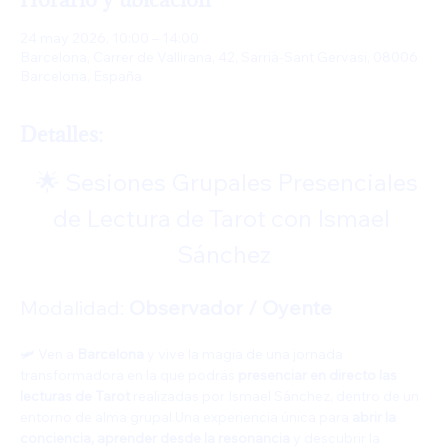
24 may 2026, 10:00 – 14:00
Barcelona, Carrer de Vallirana, 42, Sarrià-Sant Gervasi, 08006
Barcelona, España
Detalles:
  🌟 Sesiones Grupales Presenciales 
de Lectura de Tarot con Ismael 
Sánchez
Modalidad: 
Observador / Oyente
🛩️ Ven a 
Barcelona
 y vive la magia de una jornada 
transformadora en la que podrás 
presenciar en directo las 
lecturas de Tarot
 realizadas por Ismael Sánchez, dentro de un 
entorno de alma grupal.Una experiencia única para 
abrir la 
conciencia, aprender desde la resonancia
 y descubrir la 