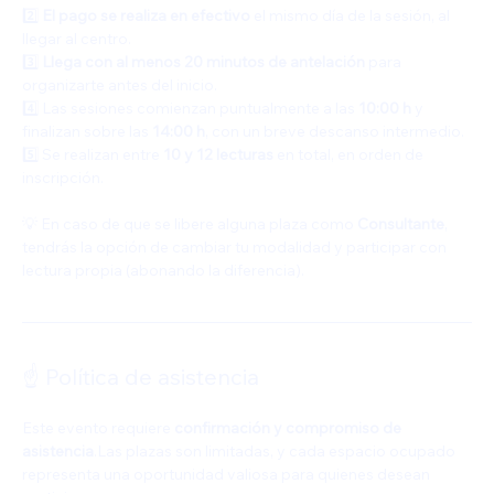
2️⃣ 
El pago se realiza en efectivo
 el mismo día de la sesión, al 
llegar al centro.
3️⃣ 
Llega con al menos 20 minutos de antelación
 para 
organizarte antes del inicio.
4️⃣ Las sesiones comienzan puntualmente a las 
10:00 h
 y 
finalizan sobre las 
14:00 h
, con un breve descanso intermedio.
5️⃣ Se realizan entre 
10 y 12 lecturas
 en total, en orden de 
inscripción.
💡 En caso de que se libere alguna plaza como 
Consultante
, 
tendrás la opción de cambiar tu modalidad y participar con 
lectura propia (abonando la diferencia).
☝️ Política de asistencia
Este evento requiere 
confirmación y compromiso de 
asistencia
.Las plazas son limitadas, y cada espacio ocupado 
representa una oportunidad valiosa para quienes desean 