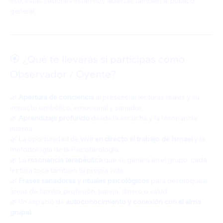
eso, estas sesiones están hoy abiertas también al público 
general.
🏵️ ¿Qué te llevarás si participas como 
Observador / Oyente?
🌿 
Apertura de conciencia
 al presenciar lecturas reales y su 
impacto simbólico, emocional y sanador.
🌿 
Aprendizaje profundo
 desde la escucha y la resonancia 
interna.
🌿 La oportunidad de 
vivir en directo el trabajo de Ismael
 y la 
metodología de la Psicotarología.
🌿 La 
resonancia terapéutica
 que se genera en el grupo: cada 
lectura toca también tu propia vida.
🌿 
Frases sanadoras y rituales psicológicos
 para desbloquear 
áreas de familia, profesión, pareja, dinero o salud.
🌿 Un espacio de 
autoconocimiento y conexión con el alma 
grupal
.