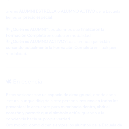
Si eres 
ALUMNI ESTRELLA
 o 
ALUMNO ACTIVO
 de la Escuela, 
tienes un 
precio especial
.
🌟 
¿Quién es ALUMNI?
Los alumnos que 
finalizaron la 
Formación Completa
 en cualquier modalidad.
🌟 
¿Quién es ALUMNO ACTIVO?
Los alumnos que 
están 
cursando actualmente la Formación Completa
 en cualquier 
modalidad.
🕊️ En esencia
Estas sesiones son un 
espacio de alma grupal
, donde cada 
lectura, aunque dirigida a otra persona, 
resuena en todos los 
presentes
.Un encuentro para 
mirar hacia dentro, abrir el 
corazón y permitir que el símbolo actúe
, guiando a la 
conciencia hacia su propia verdad.
Oro molido, como dicen siempre los alumnos de la Escuela de 