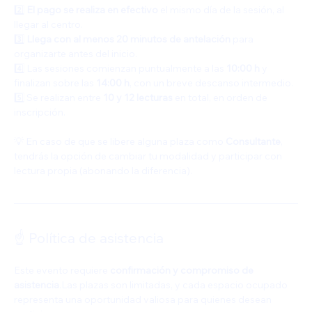
2️⃣ 
El pago se realiza en efectivo
 el mismo día de la sesión, al 
llegar al centro.
3️⃣ 
Llega con al menos 20 minutos de antelación
 para 
organizarte antes del inicio.
4️⃣ Las sesiones comienzan puntualmente a las 
10:00 h
 y 
finalizan sobre las 
14:00 h
, con un breve descanso intermedio.
5️⃣ Se realizan entre 
10 y 12 lecturas
 en total, en orden de 
inscripción.
💡 En caso de que se libere alguna plaza como 
Consultante
, 
tendrás la opción de cambiar tu modalidad y participar con 
lectura propia (abonando la diferencia).
☝️ Política de asistencia
Este evento requiere 
confirmación y compromiso de 
asistencia
.Las plazas son limitadas, y cada espacio ocupado 
representa una oportunidad valiosa para quienes desean 