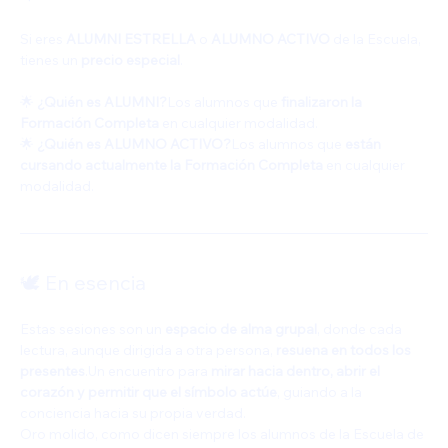
Si eres 
ALUMNI ESTRELLA
 o 
ALUMNO ACTIVO
 de la Escuela, 
tienes un 
precio especial
.
🌟 
¿Quién es ALUMNI?
Los alumnos que 
finalizaron la 
Formación Completa
 en cualquier modalidad.
🌟 
¿Quién es ALUMNO ACTIVO?
Los alumnos que 
están 
cursando actualmente la Formación Completa
 en cualquier 
modalidad.
🕊️ En esencia
Estas sesiones son un 
espacio de alma grupal
, donde cada 
lectura, aunque dirigida a otra persona, 
resuena en todos los 
presentes
.Un encuentro para 
mirar hacia dentro, abrir el 
corazón y permitir que el símbolo actúe
, guiando a la 
conciencia hacia su propia verdad.
Oro molido, como dicen siempre los alumnos de la Escuela de 