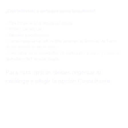
¿Qué te llevarás si participas como consultante?
✅️Una toma de conciencia profunda.
✅️Frases sanadoras.
✅️Rituales psicológicos.
✅️La resonancia sanadora que generan las lecturas de Tarot 
de los demás en uno mismo.
✅️Descubrir las posibilidades de autoconocimiento y sanación 
que ofrece la Psicotarología.
Para esta opción, debes regresar al 
catálogo y elegir la opción Consultante.