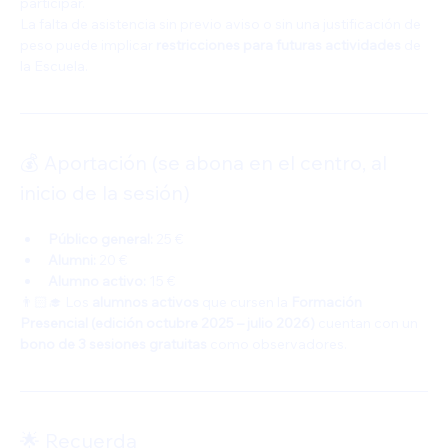
participar.
La falta de asistencia sin previo aviso o sin una justificación de 
peso puede implicar 
restricciones para futuras actividades
 de 
la Escuela.
💰 Aportación (se abona en el centro, al 
inicio de la sesión)
Público general:
 25 €
Alumni:
 20 €
Alumno activo:
 15 €
👨🏻‍🎓 Los 
alumnos activos
 que cursen la 
Formación 
Presencial (edición octubre 2025 – julio 2026)
 cuentan con un 
bono de 3 sesiones gratuitas
 como observadores.
🌟 Recuerda