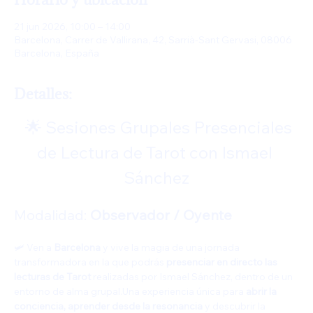
21 jun 2026, 10:00 – 14:00
Barcelona, Carrer de Vallirana, 42, Sarrià-Sant Gervasi, 08006
Barcelona, España
Detalles:
  🌟 Sesiones Grupales Presenciales 
de Lectura de Tarot con Ismael 
Sánchez
Modalidad: 
Observador / Oyente
🛩️ Ven a 
Barcelona
 y vive la magia de una jornada 
transformadora en la que podrás 
presenciar en directo las 
lecturas de Tarot
 realizadas por Ismael Sánchez, dentro de un 
entorno de alma grupal.Una experiencia única para 
abrir la 
conciencia, aprender desde la resonancia
 y descubrir la 