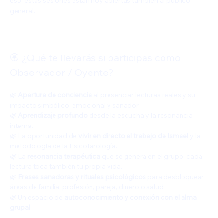
eso, estas sesiones están hoy abiertas también al público 
general.
🏵️ ¿Qué te llevarás si participas como 
Observador / Oyente?
🌿 
Apertura de conciencia
 al presenciar lecturas reales y su 
impacto simbólico, emocional y sanador.
🌿 
Aprendizaje profundo
 desde la escucha y la resonancia 
interna.
🌿 La oportunidad de 
vivir en directo el trabajo de Ismael
 y la 
metodología de la Psicotarología.
🌿 La 
resonancia terapéutica
 que se genera en el grupo: cada 
lectura toca también tu propia vida.
🌿 
Frases sanadoras y rituales psicológicos
 para desbloquear 
áreas de familia, profesión, pareja, dinero o salud.
🌿 Un espacio de 
autoconocimiento y conexión con el alma 
grupal
.