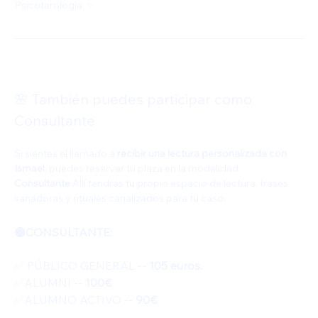
Psicotarología. ✨
🌸 También puedes participar como 
Consultante
Si sientes el llamado a 
recibir una lectura personalizada con 
Ismael
, puedes reservar tu plaza en la modalidad 
Consultante
.Allí tendrás tu propio espacio de lectura, frases 
sanadoras y rituales canalizados para tu caso.
🟡CONSULTANTE: 
✅️ PÚBLICO GENERAL -- 
105 euros.
✅️ALUMNI -- 
100€
.
✅️ALUMNO ACTIVO -- 
90€
.