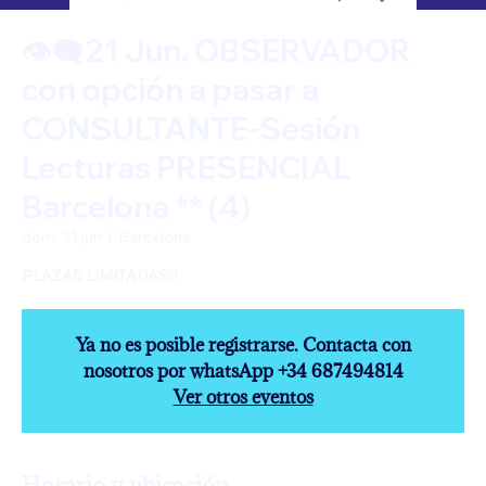
👁️‍🗨️21 Jun. OBSERVADOR
con opción a pasar a
CONSULTANTE-Sesión
Lecturas PRESENCIAL
Barcelona ** (4)
dom, 21 jun
  |  
Barcelona
Ya no es posible registrarse. Contacta con
nosotros por whatsApp +34 687494814
Ver otros eventos
Horario y ubicación