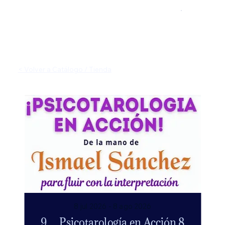
< Volver a Catálogo / Tienda
8 jul 2026 - 8 ago 2026
9__Psicotarología en Acción 8