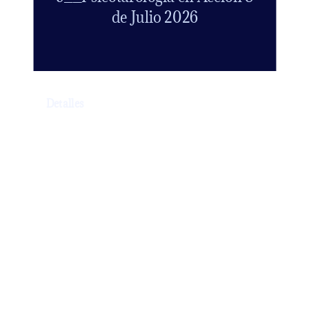
de Julio 2026
Detalles
🛞 Clase de apoyo y acompañamiento
exclusiva para ALUMNI
💰 PRECIO CLASE 50 €
🕔 HORARIO 17h a 20h (hora española
peninsular)
⏳ DURACIÓN 3 horas.