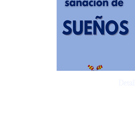
Detal
En este 
sistémic
Encontr