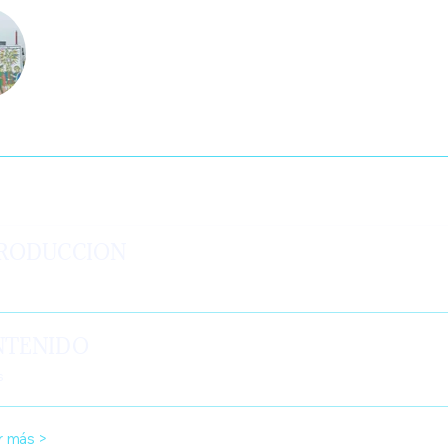
 Sánchez
tenido
RODUCCION
NTENIDO
s
r más >