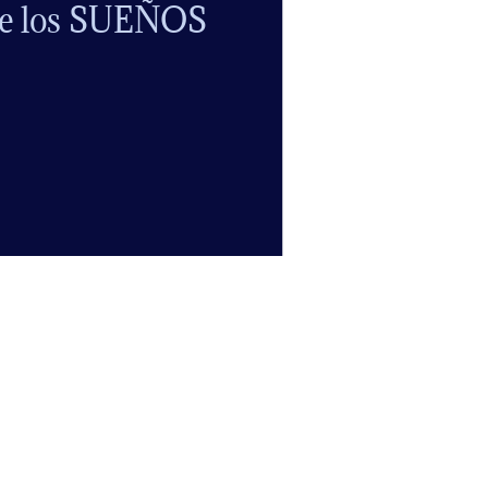
e los SUEÑOS
l