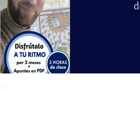
d
les
taller vas a trabajar la Psicotarología desde un punto de vista
o.
arás herramientas terapéuticas que podrás aplicar tanto a nive