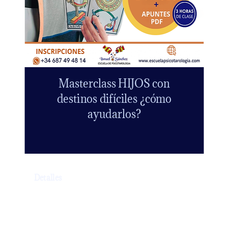
Masterclass HIJOS con
destinos difíciles ¿cómo
ayudarlos?
Detalles
🔮Teniendo en cuenta la gran demanda de
consultas que Ismael recibe de padres