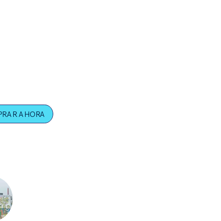
o inmediato después del pago.
íficos APUNTES en pdf descargables
ez completados los pasos te puedes descargar el certificado d
ión.
PRAR AHORA
ructor