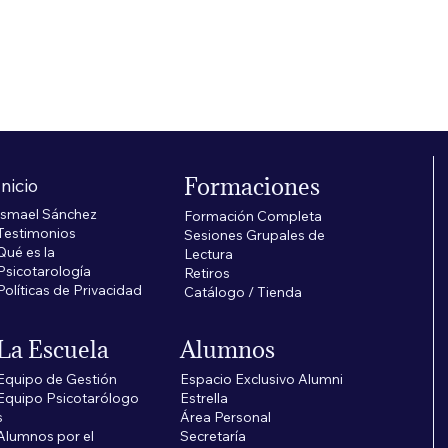
Formaciones
Inicio
Ismael Sánchez
Formación Completa
Testimonios
Sesiones Grupales de
Qué es la
Lectura
Psicotarología
Retiros
Políticas de Privacidad
Catálogo / Tienda
La Escuela
Alumnos
Equipo de Gestión
Espacio Exclusivo Alumni
Equipo Psicotarólogo
Estrella
s
​Área Personal
Alumnos por el
Secretaría