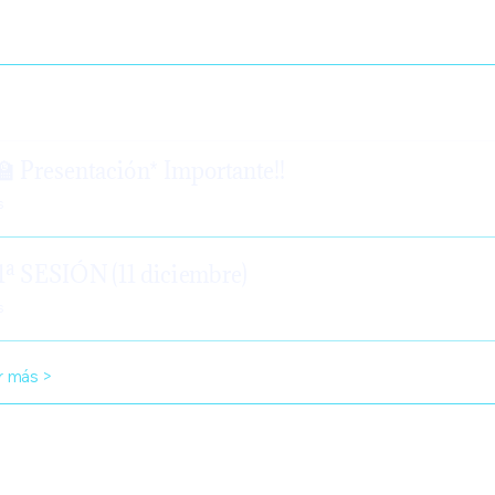
 Sánchez
tenido
🧑🏻‍🏫 Presentación* Importante!!
s
🧙🏻‍♂️ 1ª SESIÓN (11 diciembre)
s
r más >
cio