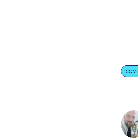
🎫Acces
📝Magn
📜Una v
realizac
COM
Inst