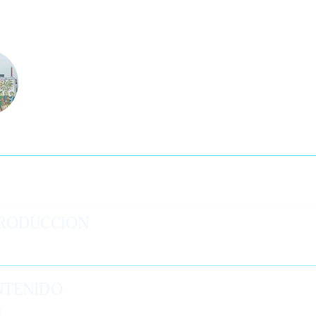
ructor
 Sánchez
tenido
RODUCCION
NTENIDO
s