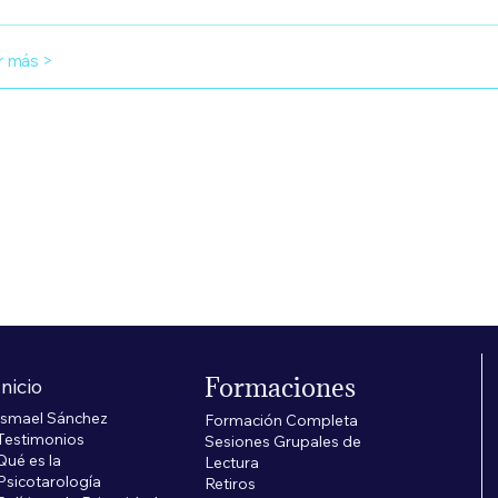
r más >
cio
Formaciones
Inicio
Ismael Sánchez
Formación Completa
Testimonios
Sesiones Grupales de
Qué es la
Lectura
Psicotarología
Retiros