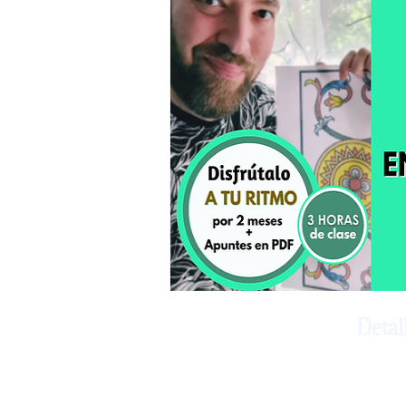
Detal
🌟🌟🌟E
podrás 