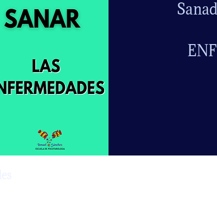
Sanado
EN
les
n este taller de 3 horas encontrarás herramientas terapéuticas
aplicar tanto a nivel personal (autoconocimiento), como a nivel