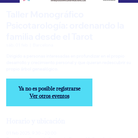
Taller Monográfico
Psicotarología: ordenando la
familia desde el Tarot
sáb, 01 feb
  |  
Barcelona
Dirigido a personas interesadas en profundizar en el propio
desarrollo y crecimiento personal y que quieran redescubrir su
propio árbol genealógico.
Ya no es posible registrarse
Ver otros eventos
Horario y ubicación
01 feb 2025, 9:30 – 20:00