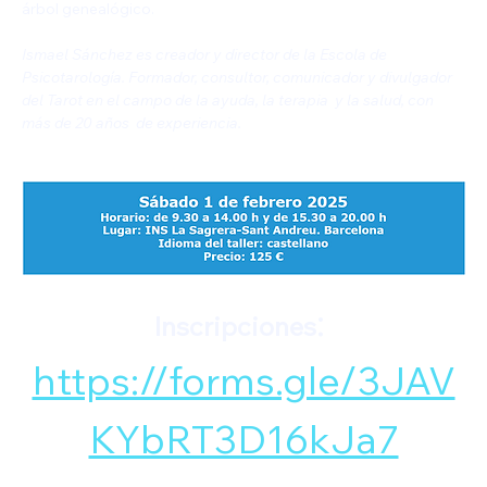
árbol genealógico.
Ismael Sánchez es creador y director de la Escola de 
Psicotarología. Formador, consultor, comunicador y divulgador 
del Tarot en el campo de la ayuda, la terapia  y la salud, con 
más de 20 años  de experiencia.
: 
Inscripciones
https://forms.gle/3JAV
KYbRT3D16kJa7